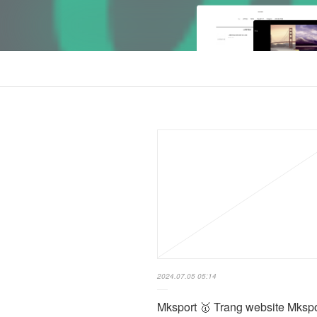
2024.07.05 05:14
Mksport 🥇 Trang website Mkspo