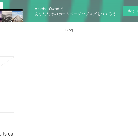
Ameba Owndで
今す
あなただけのホームページやブログをつくろう
Blog
rts cá